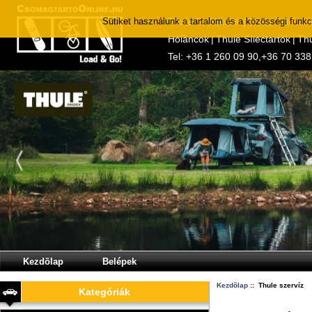
Sütiket használunk a tartalom és a közösségi funk
Thule Tetőboxok
|
Thule Tetőcso
Hóláncok
|
Thule Síléctartók
|
Thu
Tel:
+36 1 260 09 90
,
+36 70 338
Kezdõlap
Belépek
Kezdõlap
:: Thule szervíz
Kategóriák