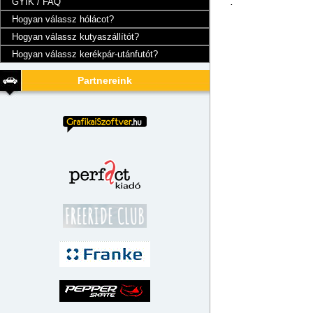
GYIK / FAQ
.
Hogyan válassz hólácot?
Hogyan válassz kutyaszállítót?
Hogyan válassz kerékpár-utánfutót?
Partnereink