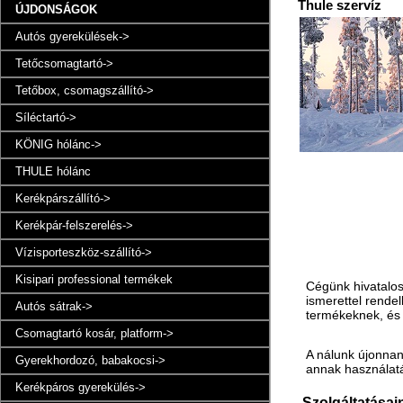
Thule szervíz
ÚJDONSÁGOK
Autós gyerekülések->
Tetőcsomagtartó->
Tetőbox, csomagszállító->
Síléctartó->
KÖNIG hólánc->
THULE hólánc
Kerékpárszállító->
Kerékpár-felszerelés->
Vízisporteszköz-szállító->
Kisipari professional termékek
Cégünk hivatalos
ismerettel rende
Autós sátrak->
termékeknek, és s
Csomagtartó kosár, platform->
A nálunk újonnan
Gyerekhordozó, babakocsi->
annak használatá
Kerékpáros gyerekülés->
Szolgáltatásai