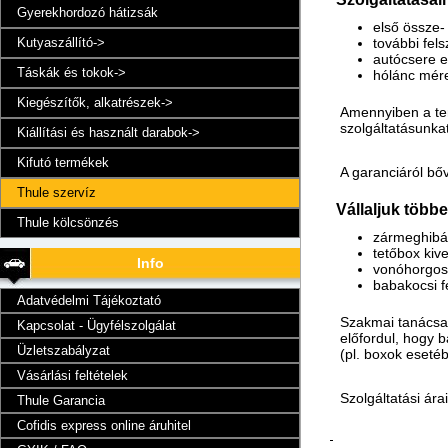
Gyerekhordozó hátizsák
első össze-
további fel
Kutyaszállító->
autócsere e
Táskák és tokok->
hólánc mére
Kiegészítők, alkatrészek->
Amennyiben a ter
szolgáltatásunkat
Kiállítási és használt darabok->
Kifutó termékek
A garanciáról bőv
Thule szervíz
Vállaljuk több
Thule kölcsönzés
zármeghibá
tetőbox kiv
Info
vonóhorgos 
babakocsi f
Adatvédelmi Tájékoztató
Szakmai tanácsad
Kapcsolat - Ügyfélszolgálat
előfordul, hogy 
Üzletszabályzat
(pl. boxok eseté
Vásárlási feltételek
Szolgáltatási ár
Thule Garancia
Cofidis express online áruhitel