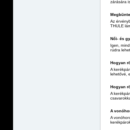
zárására i
Megbüntet
Az érvényb
THULE lámp
Női- és gy
Igen, mind 
rúdra lehe
Hogyan rö
A kerékpár
lehetővé, 
Hogyan rö
A kerékpárt
csavarokka
A vonóhor
A vonóhoro
kerékpárok