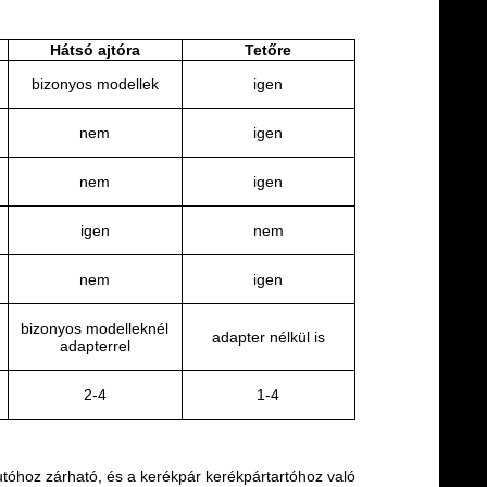
Hátsó ajtóra
Tetőre
bizonyos modellek
igen
nem
igen
nem
igen
igen
nem
nem
igen
bizonyos modelleknél
adapter nélkül is
adapterrel
2-4
1-4
utóhoz zárható, és a kerékpár kerékpártartóhoz való