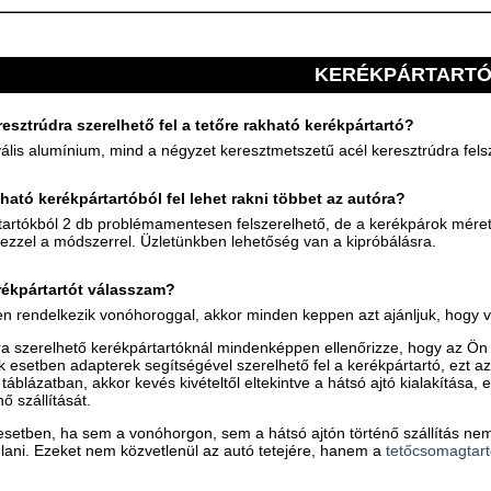
KERÉKPÁRTART
esztrúdra szerelhető fel a tetőre rakható kerékpártartó?
ális alumínium, mind a négyzet keresztmetszetű acél keresztrúdra fels
ható kerékpártartóból fel lehet rakni többet az autóra?
tartókból 2 db problémamentesen felszerelhető, de a kerékpárok méret
ó ezzel a módszerrel. Üzletünkben lehetőség van a kipróbálásra.
rékpártartót válasszam?
 rendelkezik vonóhoroggal, akkor minden keppen azt ajánljuk, hogy vo
ra szerelhető kerékpártartóknál mindenképpen ellenőrizze, hogy az Ön
ok esetben adapterek segítségével szerelhető fel a kerékpártartó, ezt a
 táblázatban, akkor kevés kivételtől eltekintve a hátsó ajtó kialakítása
nő szállítását.
setben, ha sem a vonóhorgon, sem a hátsó ajtón történő szállítás nem
nlani. Ezeket nem közvetlenül az autó tetejére, hanem a
tetőcsomagtar