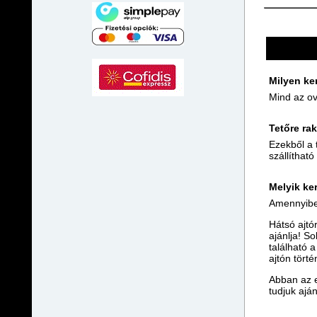
Milyen ker
Mind az ov
Tetőre rak
Ezekből a 
szállíthat
Melyik ke
Amennyiben
Hátsó ajtó
ajánlja! S
található a
ajtón törté
Abban az e
tudjuk ajá