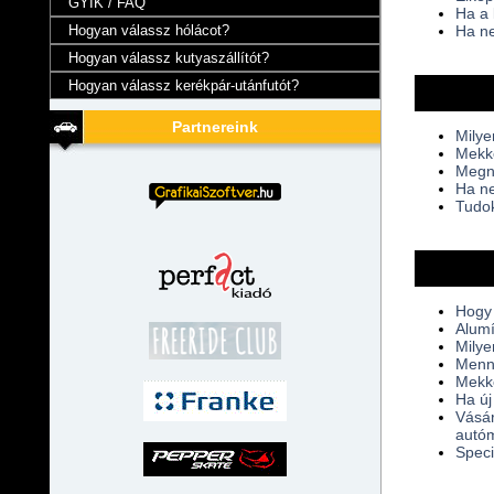
GYIK / FAQ
Ha a 
Hogyan válassz hólácot?
Ha ne
Hogyan válassz kutyaszállítót?
Hogyan válassz kerékpár-utánfutót?
Partnereink
Milye
Mekko
Megnö
Ha ne
Tudok
Hogy 
Alumí
Milye
Menny
Mekko
Ha új
Vásár
autóm
Speci