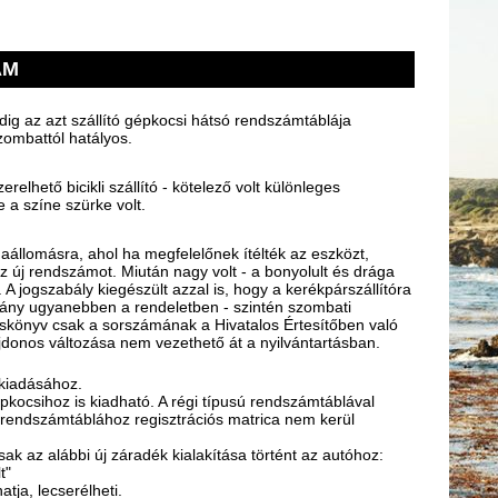
ÁM
dig az azt szállító gépkocsi hátsó rendszámtáblája
zombattól hatályos.
relhető bicikli szállító - kötelező volt különleges
 a színe szürke volt.
zsgaállomásra, ahol ha megfelelőnek ítélték az eszközt,
z új rendszámot. Miután nagy volt - a bonyolult és drága
. A jogszabály kiegészült azzal is, hogy a kerékpárszállítóra
rmány ugyanebben a rendeletben - szintén szombati
rzskönyv csak a sorszámának a Hivatalos Értesítőben való
lajdonos változása nem vezethető át a nyilvántartásban.
kiadásához.
kocsihoz is kiadható. A régi típusú rendszámtáblával
s rendszámtáblához regisztrációs matrica nem kerül
k az alábbi új záradék kialakítása történt az autóhoz:
t"
tja, lecserélheti.