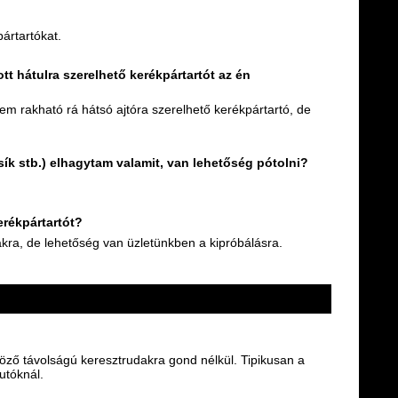
ártartókat.
t hátulra szerelhető kerékpártartót az én
m rakható rá hátsó ajtóra szerelhető kerékpártartó, de
ík stb.) elhagytam valamit, van lehetőség pótolni?
rékpártartót?
ra, de lehetőség van üzletünkben a kipróbálásra.
böző távolságú keresztrudakra gond nélkül. Tipikusan a
utóknál.