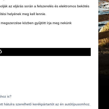
solják az eljárás során a felszerelés és elektromos bekötés
ítési helyének meg kell lennie.
 megszerzése közben gyűjtött írja meg nekünk
Ó
ához is?
t hátulra szerelhető kerékpártartót az én autótípusomhoz.