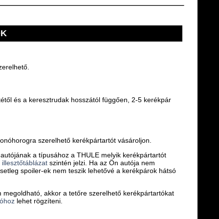
ÓK
zerelhető.
étől és a keresztrudak hosszától függően, 2-5 kerékpár
nóhorogra szerelhető kerékpártartót vásároljon.
 autójának a típusához a THULE melyik kerékpártartót
z
illesztőtáblázat
szintén jelzi. Ha az Ön autója nem
, esetleg spoiler-ek nem teszik lehetővé a kerékpárok hátsó
 megoldható, akkor a tetőre szerelhető kerékpártartókat
tóhoz
lehet rögzíteni.