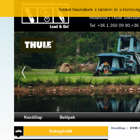
Sütiket használunk a tartalom és a közösség
Thule Tetőboxok
|
Thule 
Hóláncok
|
Thule Síléctar
Tel:
+36 1 260 09 90
,
+36
Kezdõlap
Belépek
Kezdõlap
:: GYIK 
Kategóriák