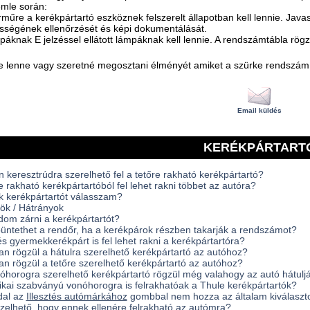
mle során:
árműre a kerékpártartó eszköznek felszerelt állapotban kell lennie. Java
sségének ellenőrzését és képi dokumentálását.
páknak E jelzéssel ellátott lámpáknak kell lennie. A rendszámtábla rögz
 lenne vagy szeretné megosztani élményét amiket a szürke rendszám
Email küldés
KERÉKPÁRTART
n keresztrúdra szerelhető fel a tetőre rakható kerékpártartó?
e rakható kerékpártartóból fel lehet rakni többet az autóra?
k kerékpártartót válasszam?
ök / Hátrányok
dom zárni a kerékpártartót?
ntethet a rendőr, ha a kerékpárok részben takarják a rendszámot?
és gyermekkerékpárt is fel lehet rakni a kerékpártartóra?
n rögzül a hátulra szerelhető kerékpártartó az autóhoz?
n rögzül a tetőre szerelhető kerékpártartó az autóhoz?
óhorogra szerelhető kerékpártartó rögzül még valahogy az autó hátulj
kai szabványú vonóhorogra is felrakhatóak a Thule kerékpártartók?
dal az
Illesztés autómárkához
gombbal nem hozza az általam kiválasztot
zelhető, hogy ennek ellenére felrakható az autómra?