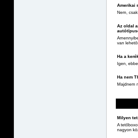
Amerikai 
Nem, csak 
Az oldal 
autótípus
Amennyiben
van lehető
Ha a keré
Igen, ebbe
Ha nem Th
Majdnem mi
Milyen te
A tetőboxo
nagyon köz