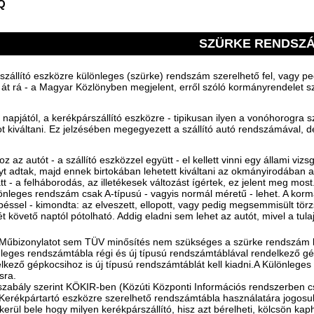
Q
SZÜRKE RENDSZ
szállító eszközre különleges (szürke) rendszám szerelhető fel, vagy pe
 át rá - a Magyar Közlönyben megjelent, erről szóló kormányrendelet s
ő napjától, a kerékpárszállító eszközre - tipikusan ilyen a vonóhorogra sze
 kiváltani. Ez jelzésében megegyezett a szállító autó rendszámával, de
oz az autót - a szállító eszközzel együtt - el kellett vinni egy állami vi
yt adtak, majd ennek birtokában lehetett kiváltani az okmányirodában a
tt - a felháborodás, az illetékesek változást ígértek, ez jelent meg most
lönleges rendszám csak A-típusú - vagyis normál méretű - lehet. A ko
péssel - kimondta: az elveszett, ellopott, vagy pedig megsemmisült tö
ét követő naptól pótolható. Addig eladni sem lehet az autót, mivel a tu
űbizonylatot sem TÜV minősítés nem szükséges a szürke rendszám 
leges rendszámtábla régi és új típusú rendszámtáblával rendelkező gép
lkező gépkocsihoz is új típusú rendszámtáblát kell kiadni.A Különlege
sra.
szabály szerint KÖKIR-ben (Közúti Központi Információs rendszerben csa
Kerékpártartó eszközre szerelhető rendszámtábla használatára jogosul
erül bele hogy milyen kerékpárszállító, hisz azt bérelheti, kölcsön kapha