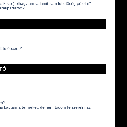
ík stb.) elhagytam valamit, van lehetőség pótolni?
erékpártartót?
E tetőboxot?
TÓ
rá?
is kaptam a terméket, de nem tudom felszerelni az