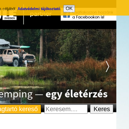
s céljából.
Adatvédelmi tájékoztató
.
gtartó kereső