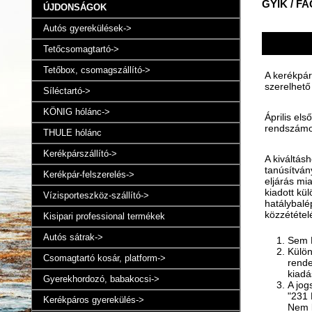
GYIK / FA
ÚJDONSÁGOK
Autós gyerekülések->
Tetőcsomagtartó->
Tetőbox, csomagszállító->
A kerékpár
szerelhető
Síléctartó->
KÖNIG hólánc->
Április els
rendszámot
THULE hólánc
Kerékpárszállító->
A kiváltásh
tanúsítván
Kerékpár-felszerelés->
eljárás mia
kiadott kü
Vízisporteszköz-szállító->
hatálybalé
közzététel
Kisipari professional termékek
Autós sátrak->
Sem M
Külön
Csomagtartó kosár, platform->
rende
kiadá
Gyerekhordozó, babakocsi->
A jog
"231 
Kerékpáros gyerekülés->
Nem k