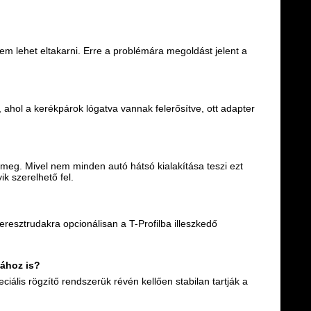
 lehet eltakarni. Erre a problémára megoldást jelent a
, ahol a kerékpárok lógatva vannak felerősítve, ott adapter
 meg. Mivel nem minden autó hátsó kialakítása teszi ezt
k szerelhető fel.
keresztrudakra opcionálisan a T-Profilba illeszkedő
jához is?
ális rögzítő rendszerük révén kellően stabilan tartják a