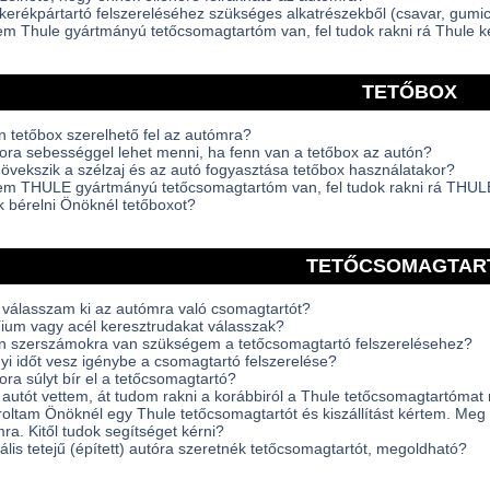
kerékpártartó felszereléséhez szükséges alkatrészekből (csavar, gumics
m Thule gyártmányú tetőcsomagtartóm van, fel tudok rakni rá Thule k
TETŐBOX
n tetőbox szerelhető fel az autómra?
ra sebességgel lehet menni, ha fenn van a tetőbox az autón?
vekszik a szélzaj és az autó fogyasztása tetőbox használatakor?
m THULE gyártmányú tetőcsomagtartóm van, fel tudok rakni rá THUL
 bérelni Önöknél tetőboxot?
TETŐCSOMAGTAR
válasszam ki az autómra való csomagtartót?
ium vagy acél keresztrudakat válasszak?
n szerszámokra van szükségem a tetőcsomagtartó felszerelésehez?
i időt vesz igénybe a csomagtartó felszerelése?
ra súlyt bír el a tetőcsomagtartó?
 autót vettem, át tudom rakni a korábbiról a Thule tetőcsomagtartómat 
oltam Önöknél egy Thule tetőcsomagtartót és kiszállítást kértem. Meg 
ra. Kitől tudok segítséget kérni?
ális tetejű (épített) autóra szeretnék tetőcsomagtartót, megoldható?