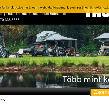
i funkciók biztosításához, a weboldal forgalmunk elemzéséhez és reklámozá
Tetőcsomagtartók
|
Thule Kerékpárszállítók
tók
|
Thule Táskák, Tokok
|
Thule Babakocsik
 70 338 3833
Csoma
/ FAQ