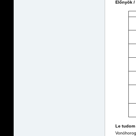
Előnyök /
Le tudom 
Vonóhorogr