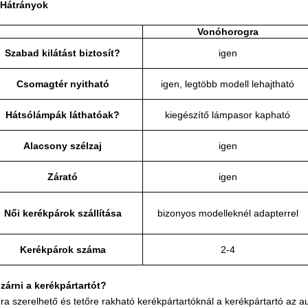
 Hátrányok
Vonóhorogra
Szabad kilátást biztosít?
igen
Csomagtér nyitható
igen, legtöbb modell lehajtható
Hátsólámpák láthatóak?
kiegészítő lámpasor kapható
Alacsony szélzaj
igen
Zárató
igen
Női kerékpárok szállítása
bizonyos modelleknél adapterrel
Kerékpárok száma
2-4
zárni a kerékpártartót?
a szerelhető és tetőre rakható kerékpártartóknál a kerékpártartó az a