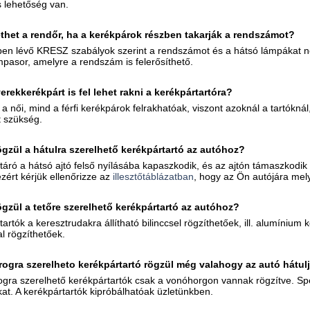
s lehetőség van.
het a rendőr, ha a kerékpárok részben takarják a rendszámot?
en lévő KRESZ szabályok szerint a rendszámot és a hátsó lámpákat nem
asor, amelyre a rendszám is felerősíthető.
erekkerékpárt is fel lehet rakni a kerékpártartóra?
a női, mind a férfi kerékpárok felrakhatóak, viszont azoknál a tartóknál
t szükség.
gzül a hátulra szerelhető kerékpártartó az autóhoz?
táró a hátsó ajtó felső nyílásába kapaszkodik, és az ajtón támaszkodik
ezért kérjük ellenőrizze az
illesztőtáblázatban
, hogy az Ön autójára melyi
gzül a tetőre szerelhető kerékpártartó az autóhoz?
artók a keresztrudakra állítható bilinccsel rögzíthetőek, ill. alumínium 
l rögzíthetőek.
ogra szerelheto kerékpártartó rögzül még valahogy az autó hátul
gra szerelhető kerékpártartók csak a vonóhorgon vannak rögzítve. Speci
at. A kerékpártartók kipróbálhatóak üzletünkben.