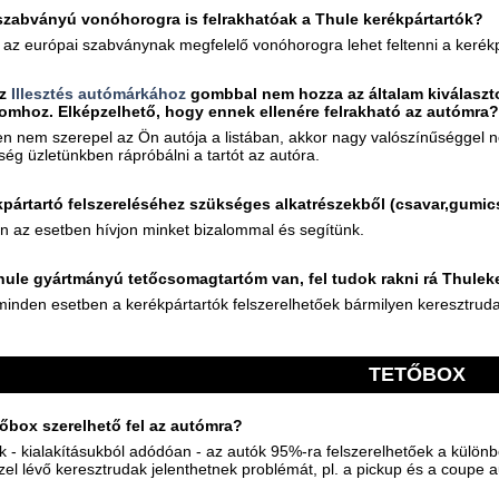
szabványú vonóhorogra is felrakhatóak a Thule kerékpártartók?
az európai szabványnak megfelelő vonóhorogra lehet feltenni a kerékp
az
Illesztés autómárkához
gombbal nem hozza az általam kiválasztot
omhoz. Elképzelhető, hogy ennek ellenére felrakható az autómra?
 nem szerepel az Ön autója a listában, akkor nagy valószínűséggel ne
ség üzletünkben rápróbálni a tartót az autóra.
kpártartó felszereléséhez szükséges alkatrészekből (csavar,gumics
n az esetben hívjon minket bizalommal és segítünk.
ule gyártmányú tetőcsomagtartóm van, fel tudok rakni rá Thuleke
nden esetben a kerékpártartók felszerelhetőek bármilyen keresztrudak
TETŐBOX
tőbox szerelhető fel az autómra?
k - kialakításukból adódóan - az autók 95%-ra felszerelhetőek a külön
el lévő keresztrudak jelenthetnek problémát, pl. a pickup és a coupe a