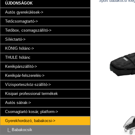
Sport babakocsi kie
ÚJDONSÁGOK
Autós gyerekülések->
Tetőcsomagtartó->
Tetőbox, csomagszállító->
Síléctartó->
KÖNIG hólánc->
THULE hólánc
Kerékpárszállító->
Kerékpár-felszerelés->
Vízisporteszköz-szállító->
Kisipari professional termékek
Autós sátrak->
Csomagtartó kosár, platform->
Gyerekhordozó, babakocsi
->
|_ Babakocsik