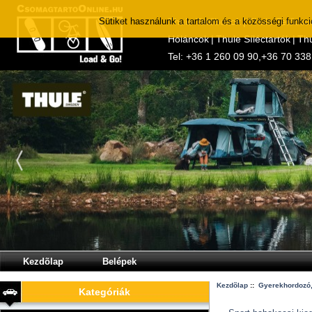
Sütiket használunk a tartalom és a közösségi funkc
Thule Tetőboxok
|
Thule Tetőcso
Hóláncok
|
Thule Síléctartók
|
Thu
Tel:
+36 1 260 09 90
,
+36 70 338
Kezdõlap
Belépek
Kezdõlap
::
Gyerekhordozó,
Kategóriák