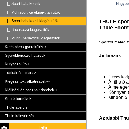
Nagyob
|_ Sport babakocsik
|_ Multisport kerékpár-utánfutók
THULE sport
|_ Sport babakocsi kiegészítők
Thule Footm
|_ Babakocsi kiegészítők
|_ Multif. babakocsi kiegészítók
Sportos melegít
Kerékpáros gyerekülés->
Gyerekhordozó hátizsák
Jellemzők:
Kutyaszállító->
Táskák és tokok->
2 éves korig
Kiegészítők, alkatrészek->
Állítható 
A melegent
Kiállítási és használt darabok->
Könnyen ti
Minden 5 p
Kifutó termékek
Thule szervíz
Thule kölcsönzés
Az alábbi Th
Info