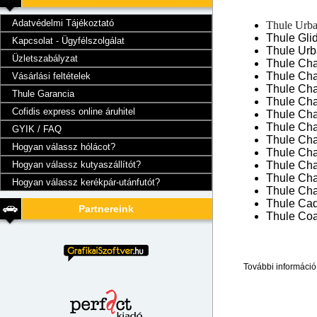
Adatvédelmi Tájékoztató
Thule Urba
Thule Gli
Kapcsolat - Ügyfélszolgálat
Thule Urb
Üzletszabályzat
Thule Cha
Thule Cha
Vásárlási feltételek
Thule Cha
Thule Garancia
Thule Char
Cofidis express online áruhitel
Thule Cha
Thule Cha
GYIK / FAQ
Thule Cha
Hogyan válassz hólácot?
Thule Cha
Thule Cha
Hogyan válassz kutyaszállítót?
Thule Cha
Hogyan válassz kerékpár-utánfutót?
Thule Cha
Thule Ca
Partnereink
Thule Coa
További információ