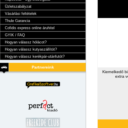
Üzletszabályzat
Vásárlási feltételek
Thule Garancia
Cofidis express online áruhitel
GYIK / FAQ
Hogyan válassz hólácot?
Hogyan válassz kutyaszállítót?
Hogyan válassz kerékpár-utánfutót?
Partnereink
Kiemelkedő bi
extra 