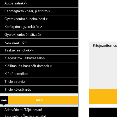
Autós sátrak->
Csomagtartó kosár, platform->
Gyerekhordozó, babakocsi->
Kerékpáros gyerekülés->
Gyerekhordozó hátizsák
Kutyaszállító->
Kifejezetten c
Táskák és tokok->
Kiegészítők, alkatrészek->
Kiállítási és használt darabok->
Kifutó termékek
Thule szervíz
Thule kölcsönzés
Info
Adatvédelmi Tájékoztató
Kapcsolat - Ügyfélszolgálat