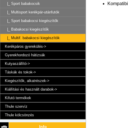
Kompatibil
|_ Sport babakocsik
|_ Multisport kerékpár-utánfutók
|_ Sport babakocsi kiegészítők
|_ Babakocsi kiegészítők
|_ Multif. babakocsi kiegészítók
Kerékpáros gyerekülés->
Gyerekhordozó hátizsák
Kutyaszállító->
Táskák és tokok->
Kiegészítők, alkatrészek->
Kiállítási és használt darabok->
Kifutó termékek
Thule szervíz
Thule kölcsönzés
Info