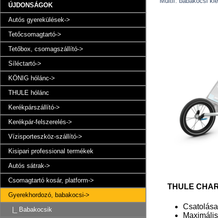
Multif. babakocsi ki
ÚJDONSÁGOK
Autós gyerekülések->
Tetőcsomagtartó->
Tetőbox, csomagszállító->
Síléctartó->
KÖNIG hólánc->
THULE hólánc
Kerékpárszállító->
Kerékpár-felszerelés->
Vízisporteszköz-szállító->
Kisipari professional termékek
Autós sátrak->
Csomagtartó kosár, platform->
THULE CHARI
Gyerekhordozó, babakocsi
->
Csatolása
|_ Babakocsik
Maximális