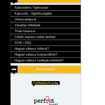
Adatvédelmi Tájékoztató
Kapcsolat - Ügyfélszolgálat
Üzletszabályzat
Vásárlási feltételek
Thule Garancia
Cofidis express online áruhitel
GYIK / FAQ
Hogyan válassz hólácot?
Hogyan válassz kutyaszállítót?
Hogyan válassz kerékpár-utánfutót?
Partnereink