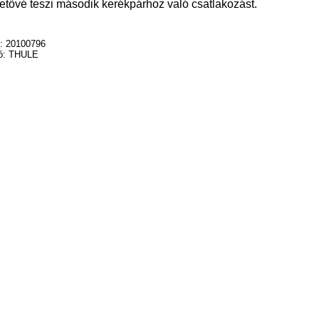
etővé teszi második kerékpárhoz való csatlakozást.
: 20100796
ó: THULE