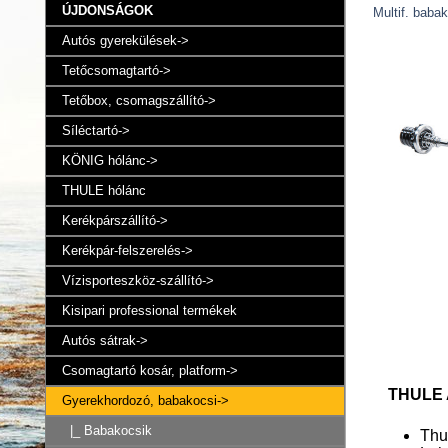
ÚJDONSÁGOK
Multif. baba
Autós gyerekülések->
Tetőcsomagtartó->
Tetőbox, csomagszállító->
Síléctartó->
KÖNIG hólánc->
THULE hólánc
Kerékpárszállító->
Kerékpár-felszerelés->
Vízisporteszköz-szállító->
Kisipari professional termékek
Autós sátrak->
Csomagtartó kosár, platform->
THULE A
Gyerekhordozó, babakocsi
->
|_ Babakocsik
Thu