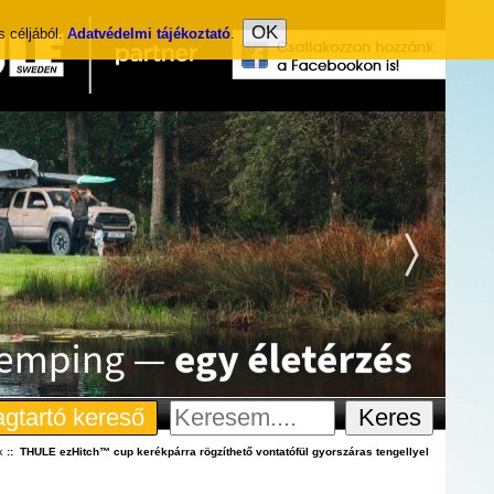
s céljából.
Adatvédelmi tájékoztató
.
gtartó kereső
k
:: THULE ezHitch™ cup kerékpárra rögzíthető vontatófül gyorszáras tengellyel