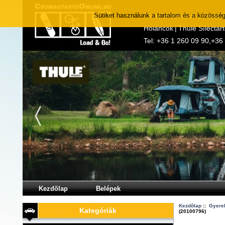
Sütiket használunk a tartalom és a közösség
Thule Tetőboxok
|
Thule 
Hóláncok
|
Thule Síléctar
Tel:
+36 1 260 09 90
,
+36
Kezdõlap
Belépek
Kezdõlap
::
Gyere
Kategóriák
(20100796)