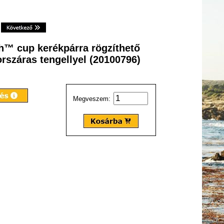
h™ cup kerékpárra rögzíthető
orszáras tengellyel (20100796)
Megveszem: