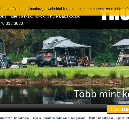
i funkciók biztosításához, a weboldal forgalmunk elemzéséhez és reklámozá
Tetőcsomagtartók
|
Thule Kerékpárszállítók
tók
|
Thule Táskák, Tokok
|
Thule Babakocsik
 70 338 3833
Csoma
khordozó, babakocsi
::
Gyerekhordozó,babakocsi megszűnt
::
Multif. babakocsi kiegészító