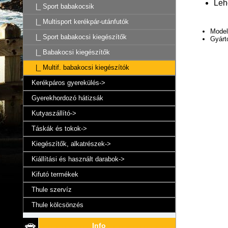
Leh
|_ Sport babakocsik
|_ Multisport kerékpár-utánfutók
Model
|_ Sport babakocsi kiegészítők
Gyárt
|_ Babakocsi kiegészítők
|_ Multif. babakocsi kiegészítók
Kerékpáros gyerekülés->
Gyerekhordozó hátizsák
Kutyaszállító->
Táskák és tokok->
Kiegészítők, alkatrészek->
Kiállítási és használt darabok->
Kifutó termékek
Thule szervíz
Thule kölcsönzés
Info