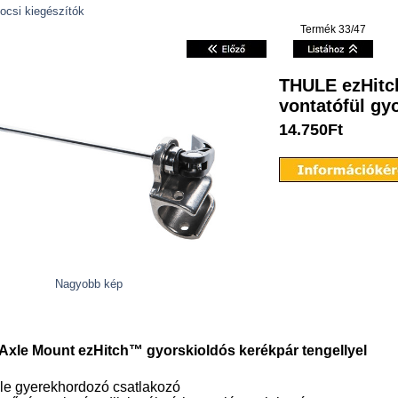
kocsi kiegészítók
Termék 33/47
THULE ezHitc
vontatófül gy
14.750Ft
Nagyobb kép
xle Mount ezHitch™ gyorskioldós kerékpár tengellyel
le gyerekhordozó csatlakozó