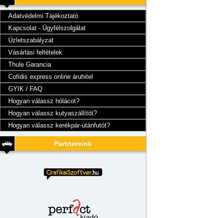
Adatvédelmi Tájékoztató
Kapcsolat - Ügyfélszolgálat
Üzletszabályzat
Vásárlási feltételek
Thule Garancia
Cofidis express online áruhitel
GYIK / FAQ
Hogyan válassz hólácot?
Hogyan válassz kutyaszállítót?
Hogyan válassz kerékpár-utánfutót?
Partnereink