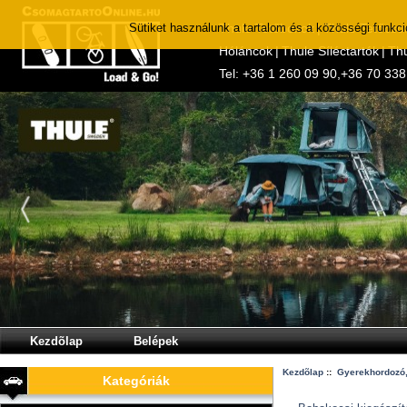
Sütiket használunk a tartalom és a közösségi funkc
Thule Tetőboxok
|
Thule Tetőcso
Hóláncok
|
Thule Síléctartók
|
Thu
Tel:
+36 1 260 09 90
,
+36 70 338
Kezdõlap
Belépek
Kezdõlap
::
Gyerekhordozó,
Kategóriák