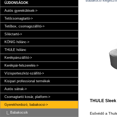
Babakocsi kiegészít
ÚJDONSÁGOK
Autós gyerekülések->
Tetőcsomagtartó->
Tetőbox, csomagszállító->
Síléctartó->
KÖNIG hólánc->
THULE hólánc
Kerékpárszállító->
Kerékpár-felszerelés->
Vízisporteszköz-szállító->
Kisipari professional termékek
Autós sátrak->
Csomagtartó kosár, platform->
THULE Sleek 
Gyerekhordozó, babakocsi
->
|_ Babakocsik
Esővédő a Thul