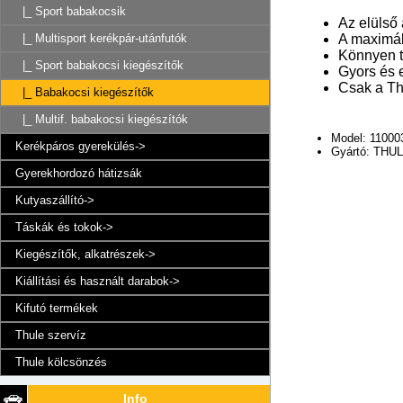
|_ Sport babakocsik
Az elülső
|_ Multisport kerékpár-utánfutók
A maximáli
Könnyen ti
|_ Sport babakocsi kiegészítők
Gyors és e
Csak a Th
|_ Babakocsi kiegészítők
|_ Multif. babakocsi kiegészítók
Model: 11000
Kerékpáros gyerekülés->
Gyártó: THU
Gyerekhordozó hátizsák
Kutyaszállító->
Táskák és tokok->
Kiegészítők, alkatrészek->
Kiállítási és használt darabok->
Kifutó termékek
Thule szervíz
Thule kölcsönzés
Info