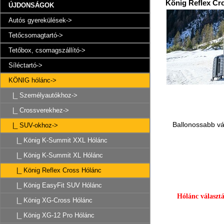
König Reflex Cr
ÚJDONSÁGOK
Autós gyerekülések->
Tetőcsomagtartó->
Tetőbox, csomagszállító->
Síléctartó->
KÖNIG hólánc
->
|_ Személyautókhoz->
|_ Crossverekhez->
Ballonossabb vá
|_ SUV-okhoz
->
|_ König K-Summit XXL Hólánc
|_ König K-Summit XL Hólánc
|_ König Reflex Cross Hólánc
|_ König EasyFit SUV Hólánc
Hólánc választ
|_ König XG-Cross Hólánc
|_ König XG-12 Pro Hólánc