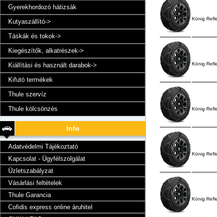
Gyerekhordozó hátizsák
König Refl
Kutyaszállító->
Táskák és tokok->
Kiegészítők, alkatrészek->
König Refl
Kiállítási és használt darabok->
Kifutó termékek
Thule szervíz
Thule kölcsönzés
König Refl
Info
Adatvédelmi Tájékoztató
König Refl
Kapcsolat - Ügyfélszolgálat
Üzletszabályzat
Vásárlási feltételek
Thule Garancia
König Refl
Cofidis express online áruhitel