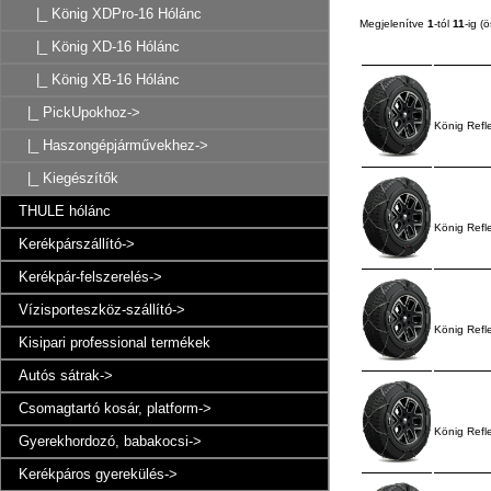
|_ König XDPro-16 Hólánc
Megjelenítve
1
-tól
11
-ig 
|_ König XD-16 Hólánc
|_ König XB-16 Hólánc
|_ PickUpokhoz->
König Refl
|_ Haszongépjárművekhez->
|_ Kiegészítők
THULE hólánc
König Refl
Kerékpárszállító->
Kerékpár-felszerelés->
Vízisporteszköz-szállító->
König Refl
Kisipari professional termékek
Autós sátrak->
Csomagtartó kosár, platform->
König Refl
Gyerekhordozó, babakocsi->
Kerékpáros gyerekülés->