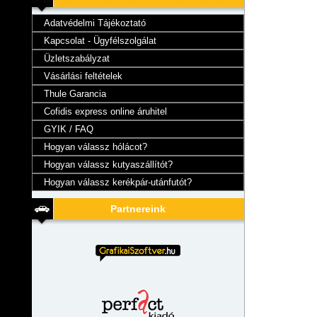
Adatvédelmi Tájékoztató
Kapcsolat - Ügyfélszolgálat
Üzletszabályzat
Vásárlási feltételek
Thule Garancia
Cofidis express online áruhitel
GYIK / FAQ
Hogyan válassz hólácot?
Hogyan válassz kutyaszállítót?
Hogyan válassz kerékpár-utánfutót?
Partnereink