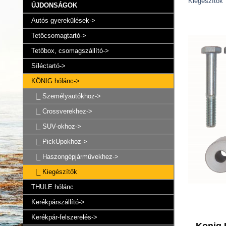
Kiegészítők
ÚJDONSÁGOK
Autós gyerekülések->
Tetőcsomagtartó->
Tetőbox, csomagszállító->
Síléctartó->
KÖNIG hólánc
->
|_ Személyautókhoz->
|_ Crossverekhez->
|_ SUV-okhoz->
|_ PickUpokhoz->
|_ Haszongépjárművekhez->
|_ Kiegészítők
THULE hólánc
Kerékpárszállító->
Kerékpár-felszerelés->
Konig 