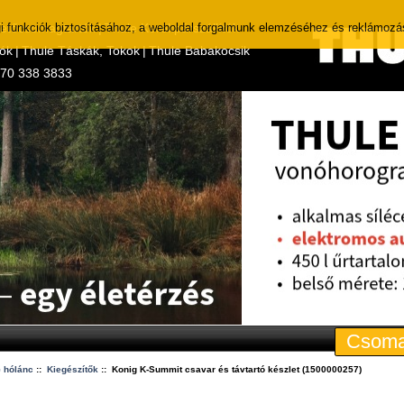
i funkciók biztosításához, a weboldal forgalmunk elemzéséhez és reklámozá
Tetőcsomagtartók
|
Thule Kerékpárszállítók
tók
|
Thule Táskák, Tokok
|
Thule Babakocsik
 70 338 3833
Csoma
 hólánc
::
Kiegészítők
:: Konig K-Summit csavar és távtartó készlet (1500000257)