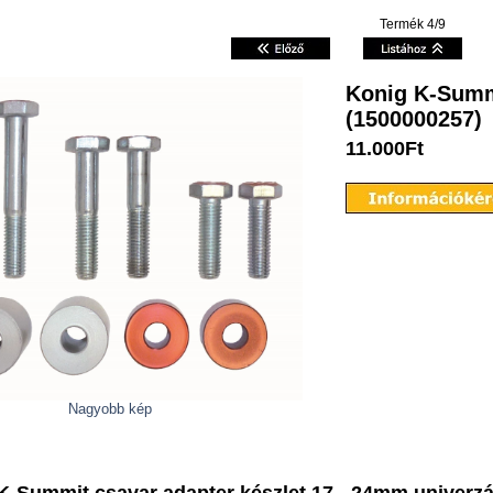
Termék 4/9
Konig K-Summi
(1500000257)
11.000Ft
Nagyobb kép
K-Summit csavar adapter készlet 17 - 24mm univerzá