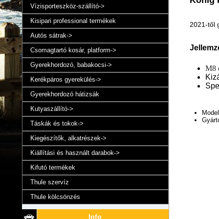
Vízisporteszköz-szállító->
Kisipari professional termékek
2021-től 
Autós sátrak->
Jellemz
Csomagtartó kosár, platform->
Gyerekhordozó, babakocsi->
M8 c
Kiz
Kerékpáros gyerekülés->
Spe
Gyerekhordozó hátizsák
Kutyaszállító->
Model
Gyárt
Táskák és tokok->
Kiegészítők, alkatrészek->
Kiállítási és használt darabok->
Kifutó termékek
Thule szervíz
Thule kölcsönzés
Info