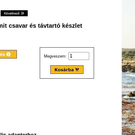
t csavar és távtartó készlet
Megveszem:
lis adapterhez