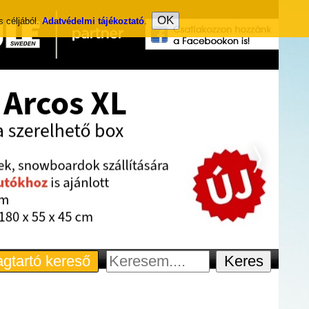
s céljából.
Adatvédelmi tájékoztató
.
gtartó kereső