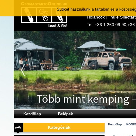
Sütiket használunk a tartalom és a közösség
Thule Tetőboxok
|
Thule 
Hóláncok
|
Thule Síléctar
Tel:
+36 1 260 09 90
,
+36
Kezdõlap
Belépek
Kezdõlap
::
KÖNIG
Kategóriák