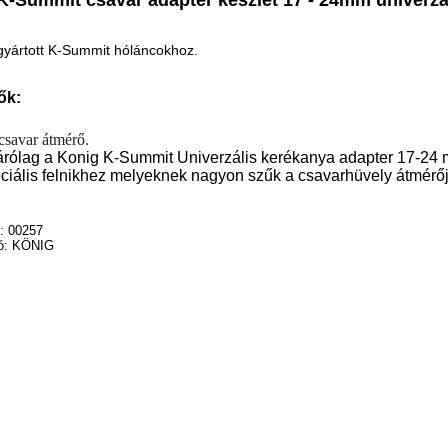
gyártott K-Summit hóláncokhoz.
ők:
savar átmérő.
árólag a Konig K-Summit Univerzális kerékanya adapter 17-24 
ciális felnikhez melyeknek nagyon szűk a csavarhüvely átmérő
: 00257
ó: KÖNIG