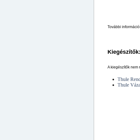
További információ
Kiegészítők
A kiegészítők nem
Thule Rend
Thule Váza