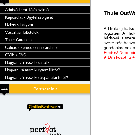
Adatvédelmi Tájékoztató
Thule OutWa
Kapcsolat - Ügyfélszolgálat
Üzletszabályzat
A Thule új hátsó
Vásárlási feltételek
rögzíteni. A Th
bárhová is szere
Thule Garancia
szeretnéd haszn
Cofidis express online áruhitel
gondoskodnak ar
Fontos! Nem min
GYIK / FAQ
9-16h között a 
Hogyan válassz hólácot?
Hogyan válassz kutyaszállítót?
Hogyan válassz kerékpár-utánfutót?
Partnereink