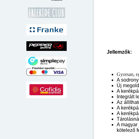
Jellemzők:
Gyorsan, e
A sodronyk
Új megold
A kerékpá
Integrált
Az állíth
A kerékpár
A kerékpár
Tárolásnál
A magyar 
kötelező f