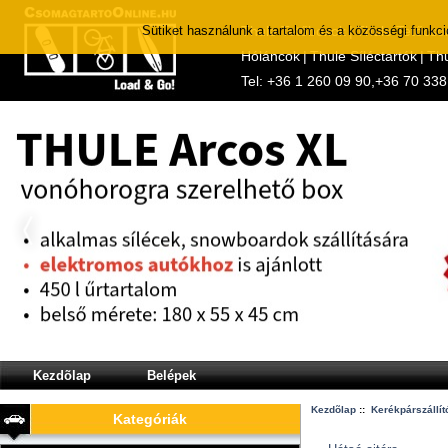
Sütiket használunk a tartalom és a közösségi funkc
Thule Tetőboxok
|
Thule Tetőcso
Hóláncok
|
Thule Síléctartók
|
Thu
Tel:
+36 1 260 09 90
,
+36 70 338
Kezdõlap
Belépek
Kezdõlap
::
Kerékpárszállít
Kategóriák