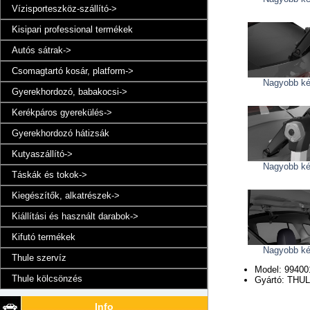
Vízisporteszköz-szállító->
Kisipari professional termékek
Autós sátrak->
Csomagtartó kosár, platform->
Nagyobb k
Gyerekhordozó, babakocsi->
Kerékpáros gyerekülés->
Gyerekhordozó hátizsák
Kutyaszállító->
Nagyobb k
Táskák és tokok->
Kiegészítők, alkatrészek->
Kiállítási és használt darabok->
Kifutó termékek
Nagyobb k
Thule szervíz
Model: 99400
Thule kölcsönzés
Gyártó: THU
Info