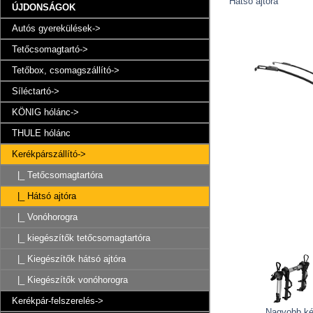
Hátsó ajtóra
ÚJDONSÁGOK
Autós gyerekülések->
Tetőcsomagtartó->
Tetőbox, csomagszállító->
Síléctartó->
KÖNIG hólánc->
THULE hólánc
Kerékpárszállító
->
|_ Tetőcsomagtartóra
|_ Hátsó ajtóra
|_ Vonóhorogra
|_ kiegészítők tetőcsomagtartóra
|_ Kiegészítők hátsó ajtóra
|_ Kiegészítők vonóhorogra
Kerékpár-felszerelés->
Nagyobb k