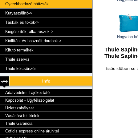
Gyerekhordozó hátizsák
Kutyaszállító->
Táskák és tokok->
Kiegészítők, alkatrészek->
Nagyobb k
Kiállítási és használt darabok->
Thule Saplin
Kifutó termékek
Thule Saplin
Thule szervíz
Esős időben se 
Thule kölcsönzés
Info
Adatvédelmi Tájékoztató
Kapcsolat - Ügyfélszolgálat
Üzletszabályzat
Vásárlási feltételek
Thule Garancia
Cofidis express online áruhitel