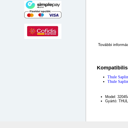
További informá
Kompatibilis
Thule Sapli
Thule Sapli
Model: 32045
Gyártó: THU