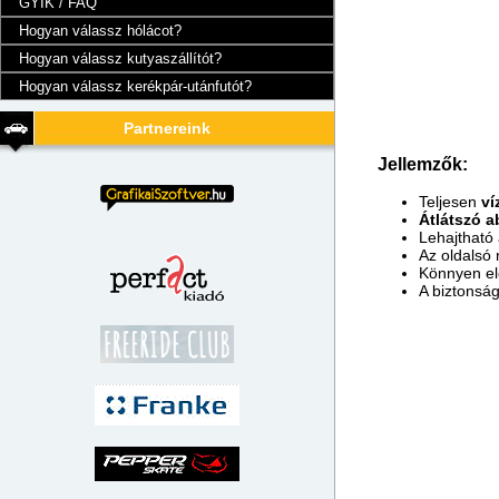
GYIK / FAQ
Hogyan válassz hólácot?
Hogyan válassz kutyaszállítót?
Hogyan válassz kerékpár-utánfutót?
Partnereink
Jellemzők:
Teljesen
ví
Átlátszó a
Lehajtható
Az oldalsó
Könnyen el
A biztonsá