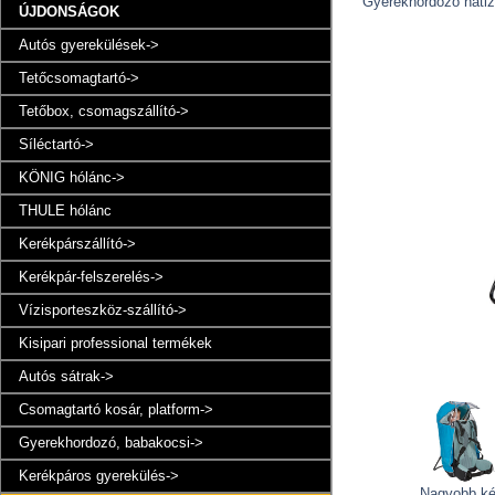
Gyerekhordozó háti
ÚJDONSÁGOK
Autós gyerekülések->
Tetőcsomagtartó->
Tetőbox, csomagszállító->
Síléctartó->
KÖNIG hólánc->
THULE hólánc
Kerékpárszállító->
Kerékpár-felszerelés->
Vízisporteszköz-szállító->
Kisipari professional termékek
Autós sátrak->
Csomagtartó kosár, platform->
Gyerekhordozó, babakocsi->
Kerékpáros gyerekülés->
Nagyobb k