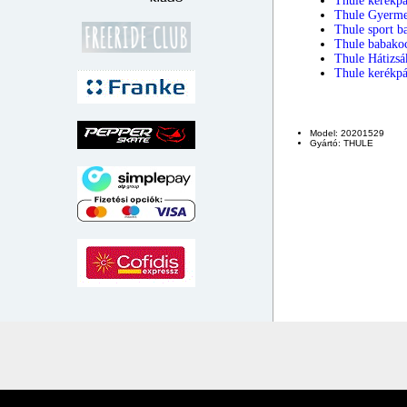
Thule kerékpá
Thule Gyerme
Thule sport b
Thule babako
Thule Hátizs
Thule kerékpá
Model: 20201529
Gyártó: THULE