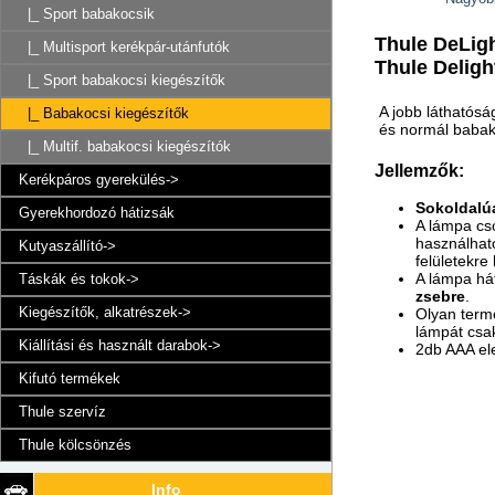
|_ Sport babakocsik
Thule DeLigh
|_ Multisport kerékpár-utánfutók
Thule Delight
|_ Sport babakocsi kiegészítők
A jobb láthatósá
|_ Babakocsi kiegészítők
és normál babako
|_ Multif. babakocsi kiegészítók
Jellemzők:
Kerékpáros gyerekülés->
Sokoldalú
Gyerekhordozó hátizsák
A lámpa cs
használható
Kutyaszállító->
felületekre
A lámpa hát
Táskák és tokok->
zsebre
.
Kiegészítők, alkatrészek->
Olyan termé
lámpát csak
Kiállítási és használt darabok->
2db AAA el
Kifutó termékek
Thule szervíz
Thule kölcsönzés
Info