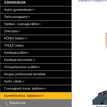
Babakocsi kiegészít
ÚJDONSÁGOK
Autós gyerekülések->
Tetőcsomagtartó->
Tetőbox, csomagszállító->
Síléctartó->
KÖNIG hólánc->
THULE hólánc
Kerékpárszállító->
Kerékpár-felszerelés->
Vízisporteszköz-szállító->
Kisipari professional termékek
Autós sátrak->
Csomagtartó kosár, platform->
Gyerekhordozó, babakocsi
->
|_ Babakocsik
Nagyob