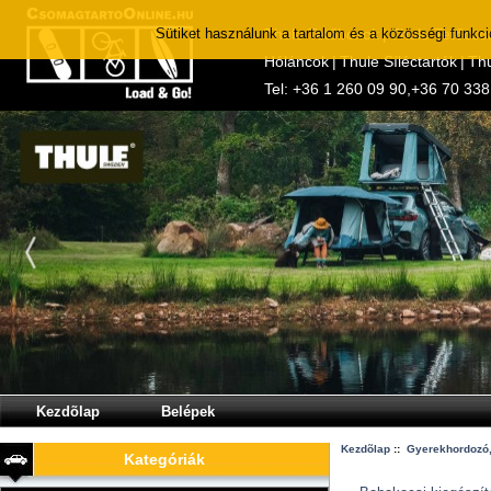
Sütiket használunk a tartalom és a közösségi funkc
Thule Tetőboxok
|
Thule Tetőcso
Hóláncok
|
Thule Síléctartók
|
Thu
Tel:
+36 1 260 09 90
,
+36 70 338
Kezdõlap
Belépek
Kezdõlap
::
Gyerekhordozó,
Kategóriák